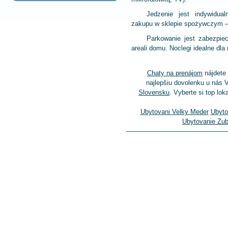
Jedzenie jest indywidual
zakupu w sklepie spożywczym –
Parkowanie jest zabezpie
areali domu. Noclegi idealne dl
Chaty na prenájom
nájdete 
najlepšiu dovolenku u nás 
Slovensku
. Vyberte si top lok
Ubytovani Velky Meder
Ubyto
Ubytovanie Zu