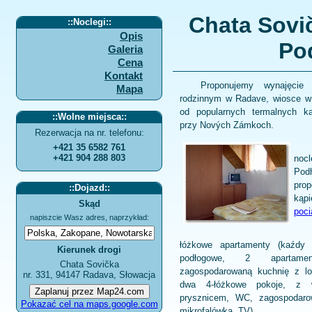
Chata Sovič
::
Noclegi
::
Opis
Po
Galeria
Cena
Kontakt
Proponujemy wynajęci
Mapa
rodzinnym w Radave, wiosce w 
od popularnych termalnych ką
::
Wolne miejsca
::
przy Nových Zámkoch.
Rezerwacja na nr. telefonu:
+421 35 6582 761
+421 904 288 803
nocl
Pod
prop
::
Dojazd
::
kąpi
Skąd
poc
napiszcie Wasz adres, naprzykład:
łóżkowe apartamenty (kaźd
Kierunek drogi
podłogowe, 2 apartam
Chata Sovička
zagospodarowaną kuchnię z lo
nr. 331, 94147 Radava, Słowacja
dwa 4-łóżkowe pokoje, z 
prysznicem, WC, zagospodaro
Pokazać cel na maps.google.com
mikrofalówką, TV).