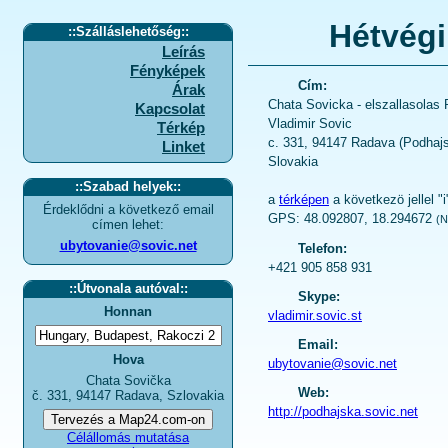
Hétvégi
::
Szálláslehetőség
::
Leírás
Fényképek
Cím:
Árak
Chata Sovicka
-
elszallasolas
Kapcsolat
Vladimir Sovic
Térkép
c. 331
,
94147
Radava
(
Podhaj
Linket
Slovakia
::
Szabad helyek
::
a
térképen
a következö jellel "i
Érdeklődni a következő email
GPS:
48.092807
,
18.294672
(N
címen lehet:
ubytovanie@sovic.net
Telefon:
+421 905 858 931
::
Útvonala autóval
::
Skype:
Honnan
vladimir.sovic.st
Email:
Hova
ubytovanie@sovic.net
Chata Sovička
Web:
č. 331, 94147 Radava, Szlovakia
http://podhajska.sovic.net
Célállomás mutatása