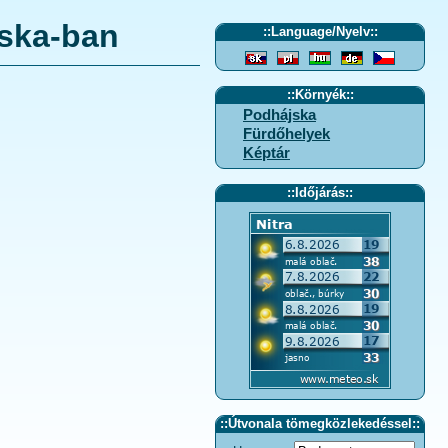
jska-ban
::
Language/Nyelv
::
::
Környék
::
Podhájska
Fürdőhelyek
Képtár
::
Időjárás
::
::
Útvonala tömegközlekedéssel
::