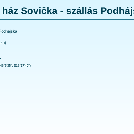
 ház Sovička - szállás Podhá
 Podhajska
ska
)
"
48°5'35'', E18°17'40'')