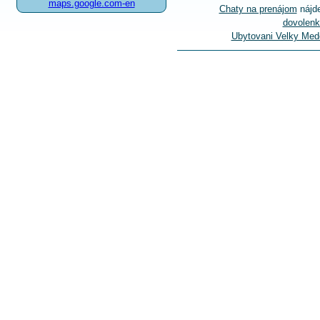
maps.google.com-en
Chaty na prenájom
nájde
dovolenk
Ubytovani Velky Med