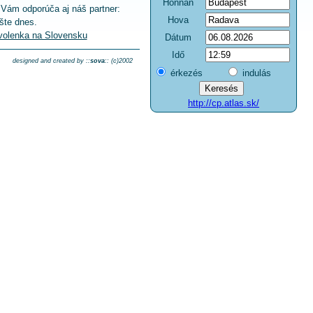
Honnan
 Vám odporúča aj náš partner:
Hova
šte dnes.
volenka na Slovensku
Dátum
Idő
designed and created by ::
sova
:: (c)2002
érkezés
indulás
http://cp.atlas.sk/