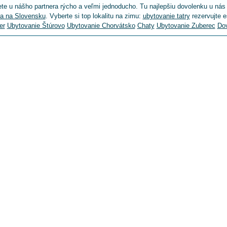
te u nášho partnera rýcho a veľmi jednoducho. Tu najlepšiu dovolenku u nás
a na Slovensku
. Vyberte si top lokalitu na zimu:
ubytovanie tatry
rezervujte e
er
Ubytovanie Štúrovo
Ubytovanie Chorvátsko
Chaty
Ubytovanie Zuberec
Do