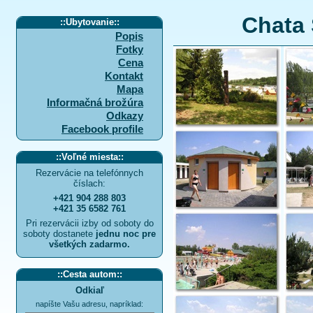
Chata 
::
Ubytovanie
::
Popis
Fotky
Cena
Kontakt
Mapa
Informačná brožúra
Odkazy
Facebook profile
::
Voľné miesta
::
Rezervácie na telefónnych
číslach:
+421 904 288 803
+421 35 6582 761
Pri rezervácii izby od soboty do
soboty dostanete
jednu noc pre
všetkých zadarmo.
::
Cesta autom
::
Odkiaľ
napíšte Vašu adresu, napríklad: