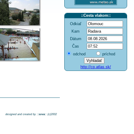
::
Cesta vlakom
::
Odkiaľ
Kam
Dátum
Čas
odchod
príchod
http://cp.atlas.sk/
designed and created by ::
sova
:: (c)2002