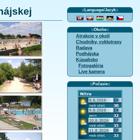
hájskej
::
Language/Jazyk
::
::
Okolie
::
Atrakcie v okolí
Chodníky, cyklotrasy
Radava
Podhájska
Kúpalisko
Fotogaléria
Live kamera
::
Počasie
::