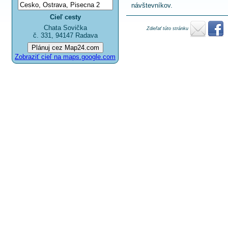
návštevníkov.
Cieľ cesty
Chata Sovička
Zdieľať túto stránku
č. 331, 94147 Radava
Zobraziť cieľ na maps.google.com