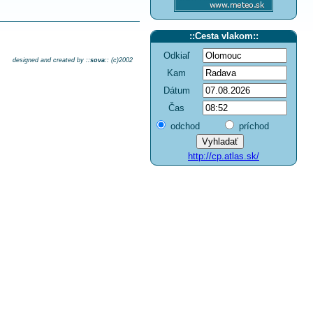
::
Cesta vlakom
::
Odkiaľ
designed and created by ::
sova
:: (c)2002
Kam
Dátum
Čas
odchod
príchod
http://cp.atlas.sk/