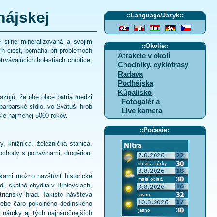
hájskej
::
Language/Jazyk
::
silne mineralizovaná a svojim
::
Okolie
::
ch ciest, pomáha pri problémoch
Atrakcie v okolí
trvávajúcich bolestiach chrbtice,
Chodníky, cyklotrasy
Radava
Podhájska
Kúpalisko
azujú, že obe obce patria medzi
Fotogaléria
barbarské sídlo, vo Svätuši hrob
Live kamera
isle najmenej 5000 rokov.
::
Počasie
::
, knižnica, železničná stanica,
bchody s potravinami, drogériou,
čkami možno navštíviť historické
di, skalné obydlia v Brhlovciach,
riansky hrad. Takisto návšteva
sebe čaro pokojného dedinského
 nároky aj tých najnáročnejších