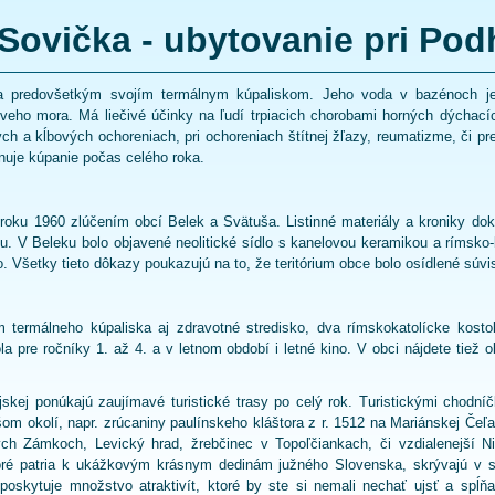
Sovička - ubytovanie pri Pod
 predovšetkým svojím termálnym kúpaliskom. Jeho voda v bazénoch je 
ho mora. Má liečivé účinky na ľudí trpiacich chorobami horných dýchací
h a kĺbových ochoreniach, pri ochoreniach štítnej žľazy, reumatizme, či pre
žnuje kúpanie počas celého roka.
roku 1960 zlúčením obcí Belek a Svätuša. Listinné materiály a kroniky dok
ku. V Beleku bolo objavené neolitické sídlo s kanelovou keramikou a rímsko-
dlo. Všetky tieto dôkazy poukazujú na to, že teritórium obce bolo osídlené súv
termálneho kúpaliska aj zdravotné stredisko, dva rímskokatolícke kostoly
a pre ročníky 1. až 4. a v letnom období i letné kino. V obci nájdete tiež o
skej ponúkajú zaujímavé turistické trasy po celý rok. Turistickými chodní
om okolí, napr. zrúcaniny paulínskeho kláštora z r. 1512 na Mariánskej Čeľa
h Zámkoch, Levický hrad, žrebčinec v Topoľčiankach, či vzdialenejší Nit
ré patria k ukážkovým krásnym dedinám južného Slovenska, skrývajú v 
poskytuje množstvo atraktivít, ktoré by ste si nemali nechať ujsť a spĺňa