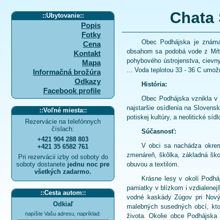
Chata 
::
Ubytovanie
::
Popis
Fotky
Obec Podhájska je známa
Cena
obsahom sa podobá vode z Mŕtve
Kontakt
pohybového ústrojenstva, cievnyc
Mapa
... Voda teplotou 33 - 36 C umo
Informačná brožúra
Odkazy
História:
Facebook profile
Obec Podhájska vznikla v 
najstaršie osídlenia na Slovens
::
Voľné miesta
::
potiskej kultúry, a neolitické sí
Rezervácie na telefónnych
číslach:
Súčasnosť:
+421 904 288 803
V obci sa nachádza okrem 
+421 35 6582 761
zmenáreň, škôlka, základná škol
Pri rezervácii izby od soboty do
soboty dostanete
jednu noc pre
obuvou a textilom.
všetkých zadarmo.
Krásne lesy v okolí Podháj
pamiatky v blízkom i vzdialenejš
::
Cesta autom
::
vodné kaskády Zúgov pri Novýc
Odkiaľ
malebných susedných obcí, kto
napíšte Vašu adresu, napríklad:
života. Okolie obce Podhájska 